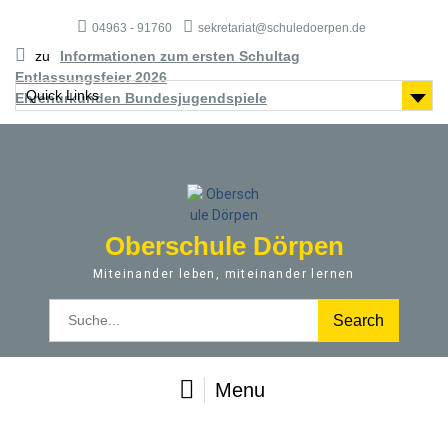
S
04963 - 91760
sekretariat@schuledoerpen.de
k
i
zu
Informationen zum ersten Schultag
p
Entlassungsfeier 2026
t
Quick Links
Ehrenurkunden Bundesjugendspiele
o
c
o
n
t
e
Oberschule Dörpen
n
t
Miteinander leben, miteinander lernen
S
e
a
r
Menu
c
h
f