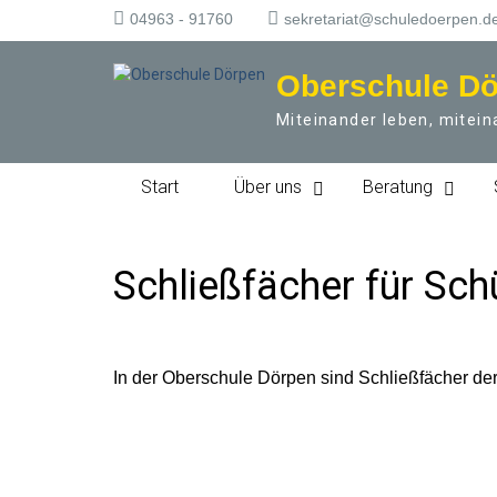
S
04963 - 91760
sekretariat@schuledoerpen.d
k
i
Oberschule D
p
t
Miteinander leben, mitein
o
c
o
Start
Über uns
Beratung
n
t
e
n
Schließfächer für Sch
t
In der Oberschule Dörpen sind Schließfächer der 