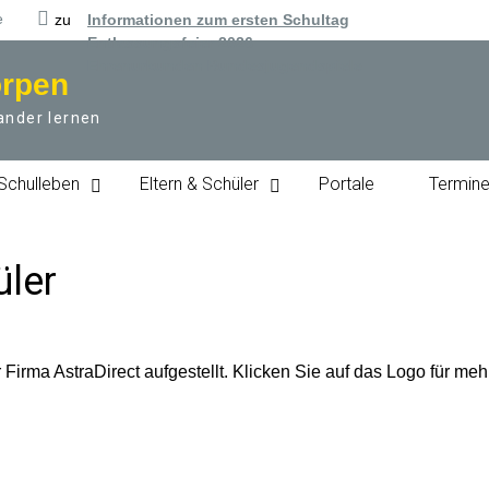
e
zu
Informationen zum ersten Schultag
Entlassungsfeier 2026
Ehrenurkunden Bundesjugendspiele
örpen
ander lernen
Schulleben
Eltern & Schüler
Portale
Termin
üler
Firma AstraDirect aufgestellt. Klicken Sie auf das Logo für meh