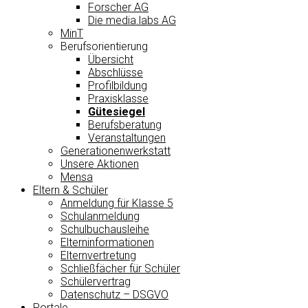
Forscher AG
Die media.labs AG
MinT
Berufsorientierung
Übersicht
Abschlüsse
Profilbildung
Praxisklasse
Gütesiegel
Berufsberatung
Veranstaltungen
Generationenwerkstatt
Unsere Aktionen
Mensa
Eltern & Schüler
Anmeldung für Klasse 5
Schulanmeldung
Schulbuchausleihe
Elterninformationen
Elternvertretung
Schließfächer für Schüler
Schülervertrag
Datenschutz – DSGVO
Portale