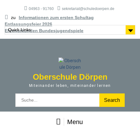
S
04963 - 91760
sekretariat@schuledoerpen.de
k
i
zu
Informationen zum ersten Schultag
p
Entlassungsfeier 2026
t
Quick Links
Ehrenurkunden Bundesjugendspiele
o
c
o
n
t
e
Oberschule Dörpen
n
t
Miteinander leben, miteinander lernen
S
e
a
r
Menu
c
h
f