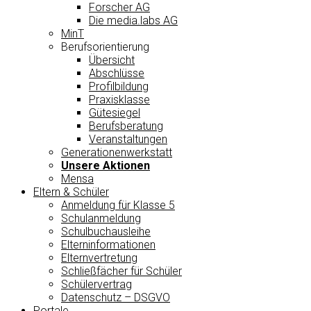
Forscher AG
Die media.labs AG
MinT
Berufsorientierung
Übersicht
Abschlüsse
Profilbildung
Praxisklasse
Gütesiegel
Berufsberatung
Veranstaltungen
Generationenwerkstatt
Unsere Aktionen
Mensa
Eltern & Schüler
Anmeldung für Klasse 5
Schulanmeldung
Schulbuchausleihe
Elterninformationen
Elternvertretung
Schließfächer für Schüler
Schülervertrag
Datenschutz – DSGVO
Portale