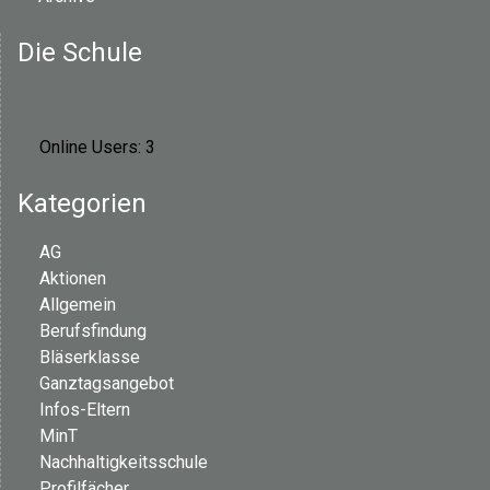
n
Die Schule
a
v
Online Users:
3
i
Kategorien
g
AG
a
Aktionen
t
Allgemein
Berufsfindung
i
Bläserklasse
Ganztagsangebot
o
Infos-Eltern
MinT
n
Nachhaltigkeitsschule
Profilfächer