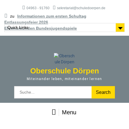
S
04963 - 91760
sekretariat@schuledoerpen.de
k
i
zu
Informationen zum ersten Schultag
p
Entlassungsfeier 2026
t
Quick Links
Ehrenurkunden Bundesjugendspiele
o
c
o
n
t
e
Oberschule Dörpen
n
t
Miteinander leben, miteinander lernen
S
e
a
r
Menu
c
h
f