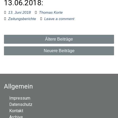
13.06.2018:
13. Juni 2018
Thomas Korte
Zeitungsberichte
Leave a comment
B
Ältere Beiträge
e
Neuere Beiträge
i
t
r
Allgemein
a
Impressum
g
Datenschutz
Kontakt
s
Archive