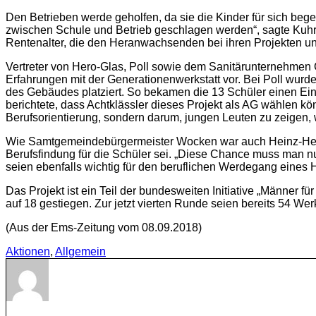
Den Betrieben werde geholfen, da sie die Kinder für sich bege
zwischen Schule und Betrieb geschlagen werden“, sagte Kuhr. A
Rentenalter, die den Heranwachsenden bei ihren Projekten un
Vertreter von Hero-Glas, Poll sowie dem Sanitärunternehmen C
Erfahrungen mit der Generationenwerkstatt vor. Bei Poll wurd
des Gebäudes platziert. So bekamen die 13 Schüler einen Ein
berichtete, dass Achtklässler dieses Projekt als AG wählen könn
Berufsorientierung, sondern darum, jungen Leuten zu zeigen, w
Wie Samtgemeindebürgermeister Wocken war auch Heinz-Herma
Berufsfindung für die Schüler sei. „Diese Chance muss man nut
seien ebenfalls wichtig für den beruflichen Werdegang eine
Das Projekt ist ein Teil der bundesweiten Initiative „Männer f
auf 18 gestiegen. Zur jetzt vierten Runde seien bereits 54 We
(Aus der Ems-Zeitung vom 08.09.2018)
Aktionen
,
Allgemein