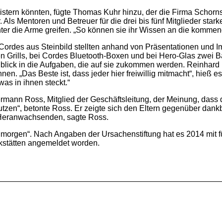
istern könnten, fügte Thomas Kuhr hinzu, der die Firma Schorns
ls Mentoren und Betreuer für die drei bis fünf Mitglieder star
ter die Arme greifen. „So können sie ihr Wissen an die kommen
ordes aus Steinbild stellten anhand von Präsentationen und Ima
en Grills, bei Cordes Bluetooth-Boxen und bei Hero-Glas zwei 
blick in die Aufgaben, die auf sie zukommen werden. Reinhard 
en. „Das Beste ist, dass jeder hier freiwillig mitmacht“, hieß e
as in ihnen steckt.“
nn Ross, Mitglied der Geschäftsleitung, der Meinung, dass d
zen“, betonte Ross. Er zeigte sich den Eltern gegenüber dankba
s Heranwachsenden, sagte Ross.
ür morgen“. Nach Angaben der Ursachenstiftung hat es 2014 mit f
rkstätten angemeldet worden.