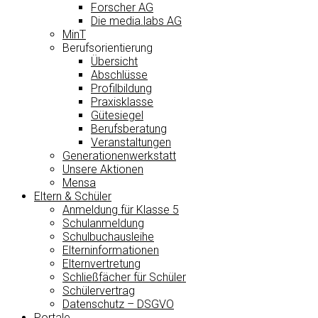
Forscher AG
Die media.labs AG
MinT
Berufsorientierung
Übersicht
Abschlüsse
Profilbildung
Praxisklasse
Gütesiegel
Berufsberatung
Veranstaltungen
Generationenwerkstatt
Unsere Aktionen
Mensa
Eltern & Schüler
Anmeldung für Klasse 5
Schulanmeldung
Schulbuchausleihe
Elterninformationen
Elternvertretung
Schließfächer für Schüler
Schülervertrag
Datenschutz – DSGVO
Portale