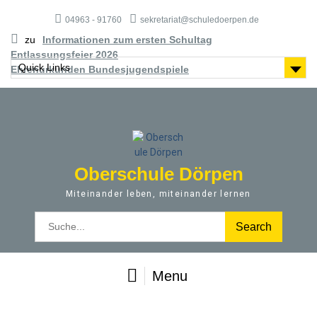
S
04963 - 91760
sekretariat@schuledoerpen.de
k
i
zu
Informationen zum ersten Schultag
p
Entlassungsfeier 2026
t
Quick Links
Ehrenurkunden Bundesjugendspiele
o
c
o
n
t
e
Oberschule Dörpen
n
t
Miteinander leben, miteinander lernen
S
e
a
r
Menu
c
h
f