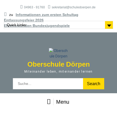
S
04963 - 91760
sekretariat@schuledoerpen.de
k
i
zu
Informationen zum ersten Schultag
p
Entlassungsfeier 2026
t
Quick Links
Ehrenurkunden Bundesjugendspiele
o
c
o
n
t
e
Oberschule Dörpen
n
t
Miteinander leben, miteinander lernen
S
e
a
r
Menu
c
h
f