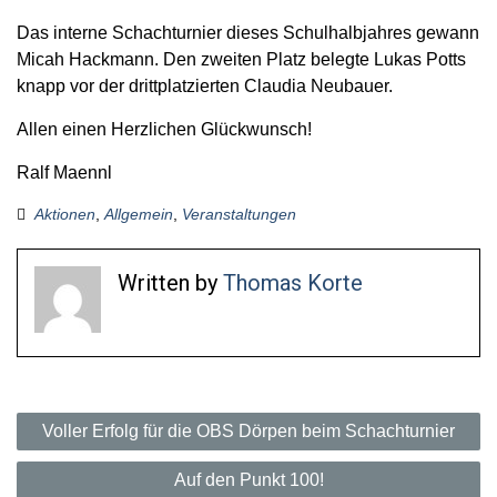
Das interne Schachturnier dieses Schulhalbjahres gewann
Micah Hackmann. Den zweiten Platz belegte Lukas Potts
knapp vor der drittpla
t
zierten Claudia Neubauer.
Allen einen Herzlichen Glückwunsch!
Ralf Maennl
Aktionen
,
Allgemein
,
Veranstaltungen
Written by
Thomas Korte
B
Voller Erfolg für die OBS Dörpen beim Schachturnier
e
Auf den Punkt 100!