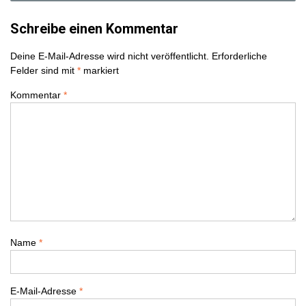
i
Schreibe einen Kommentar
t
Deine E-Mail-Adresse wird nicht veröffentlicht.
Erforderliche
r
Felder sind mit
*
markiert
a
Kommentar
*
g
s
n
a
v
Name
*
i
E-Mail-Adresse
*
g