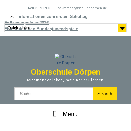
S
04963 - 91760
sekretariat@schuledoerpen.de
k
i
zu
Informationen zum ersten Schultag
p
Entlassungsfeier 2026
t
Quick Links
Ehrenurkunden Bundesjugendspiele
o
c
o
n
t
e
Oberschule Dörpen
n
t
Miteinander leben, miteinander lernen
S
e
a
r
Menu
c
h
f