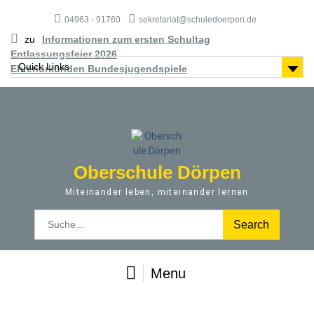
S
04963 - 91760
sekretariat@schuledoerpen.de
k
i
zu
Informationen zum ersten Schultag
p
Entlassungsfeier 2026
t
Quick Links
Ehrenurkunden Bundesjugendspiele
o
c
o
n
t
e
Oberschule Dörpen
n
t
Miteinander leben, miteinander lernen
S
e
a
r
Menu
c
h
f