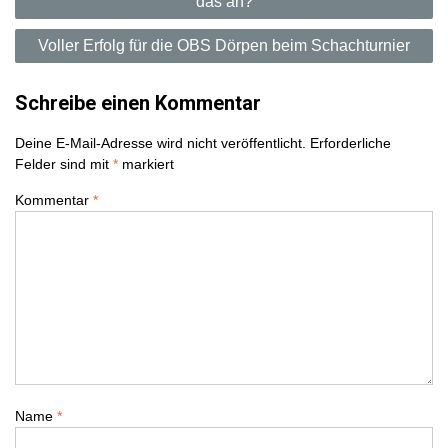
das an?
e
Voller Erfolg für die OBS Dörpen beim Schachturnier
i
t
Schreibe einen Kommentar
r
Deine E-Mail-Adresse wird nicht veröffentlicht.
Erforderliche
Felder sind mit
*
markiert
a
Kommentar
*
g
s
n
a
v
Name
*
i