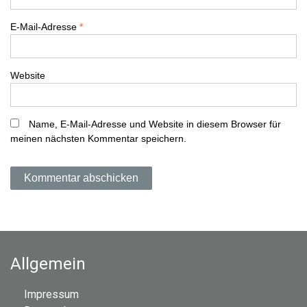
g
E-Mail-Adresse
*
a
t
Website
i
Name, E-Mail-Adresse und Website in diesem Browser für
o
meinen nächsten Kommentar speichern.
n
Allgemein
Impressum