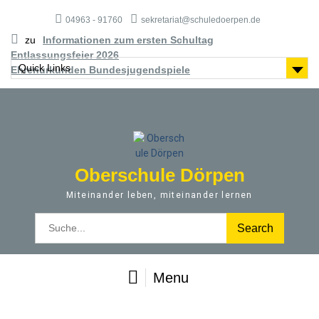
S
04963 - 91760
sekretariat@schuledoerpen.de
k
i
zu
Informationen zum ersten Schultag
p
Entlassungsfeier 2026
t
Quick Links
Ehrenurkunden Bundesjugendspiele
o
c
o
n
t
e
Oberschule Dörpen
n
t
Miteinander leben, miteinander lernen
S
e
a
r
Menu
c
h
f