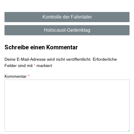
B
Kontrolle der Fahrräder
e
Holocaust-Gedenktag
i
Schreibe einen Kommentar
t
Deine E-Mail-Adresse wird nicht veröffentlicht.
Erforderliche
r
Felder sind mit
*
markiert
a
Kommentar
*
g
s
n
a