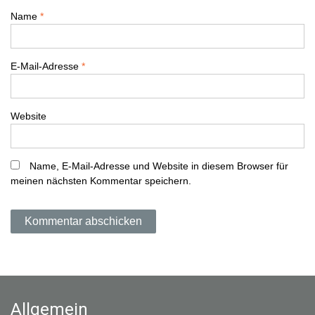
v
Name
*
i
E-Mail-Adresse
*
g
a
Website
t
i
Name, E-Mail-Adresse und Website in diesem Browser für
meinen nächsten Kommentar speichern.
o
n
Allgemein