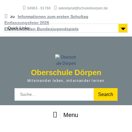
S
04963 - 91760
sekretariat@schuledoerpen.de
k
i
zu
Informationen zum ersten Schultag
p
Entlassungsfeier 2026
t
Quick Links
Ehrenurkunden Bundesjugendspiele
o
c
o
n
t
e
Oberschule Dörpen
n
t
Miteinander leben, miteinander lernen
S
e
a
r
Menu
c
h
f