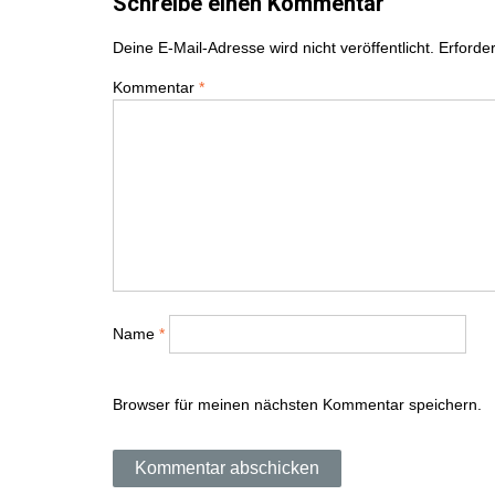
e
Schreibe einen Kommentar
i
Deine E-Mail-Adresse wird nicht veröffentlicht.
Erforder
t
Kommentar
*
r
a
g
s
n
Name
*
a
Browser für meinen nächsten Kommentar speichern.
v
i