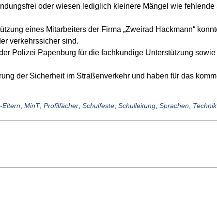
ungsfrei oder wiesen lediglich kleinere Mängel wie fehlende S
tützung eines Mitarbeiters der Firma „Zweirad Hackmann“ konnte
r verkehrssicher sind.
der Polizei Papenburg für die fachkundige Unterstützung sowie
derung der Sicherheit im Straßenverkehr und haben für das kom
.
-Eltern
,
MinT
,
Profilfächer
,
Schulfeste
,
Schulleitung
,
Sprachen
,
Technik