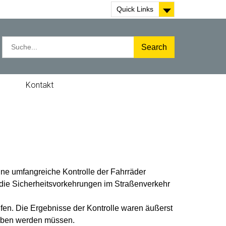
Quick Links
S
e
a
r
c
e
Kontakt
h
f
o
r
:
ine umfangreiche Kontrolle der Fahrräder
r die Sicherheitsvorkehrungen im Straßenverkehr
fen. Die Ergebnisse der Kontrolle waren äußerst
ehoben werden müssen.