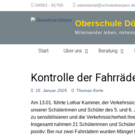
S
04963 - 91760
sekretariat@schuledoerpen.d
k
i
Oberschule D
p
t
Miteinander leben, mitein
o
c
o
Start
Über uns
Beratung
n
t
e
n
Kontrolle der Fahrräd
t
15. Januar 2025
Thomas Korte
Am 13.01. führte Lothar Kammer, der Verkehrssi
unserer Schülerinnen und Schüler des 5. und 6. 
zu sensibilisieren und die Verkehrssicherheit ihr
Insgesamt nahmen 21 Schülerinnen und Schüler an
positiv: Bei nur zwei Fahrrädern wurden Mängel 