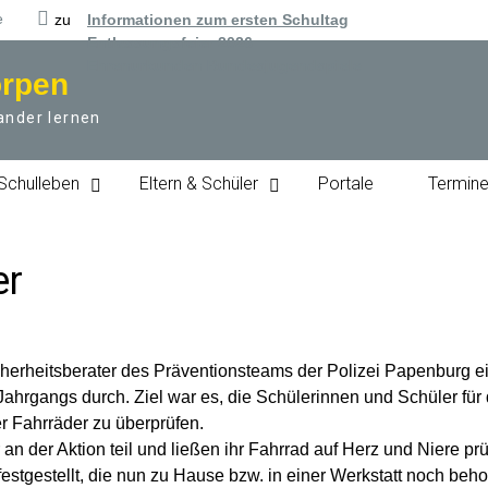
e
zu
Informationen zum ersten Schultag
Entlassungsfeier 2026
Ehrenurkunden Bundesjugendspiele
örpen
ander lernen
Schulleben
Eltern & Schüler
Portale
Termin
er
cherheitsberater des Präventionsteams der Polizei Papenburg e
Jahrgangs durch. Ziel war es, die Schülerinnen und Schüler fü
er Fahrräder zu überprüfen.
 der Aktion teil und ließen ihr Fahrrad auf Herz und Niere prü
festgestellt, die nun zu Hause bzw. in einer Werkstatt noch b