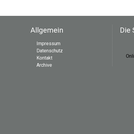
g
a
t
Allgemein
Die 
i
Impressum
Datenschutz
o
Onl
Kontakt
Archive
n