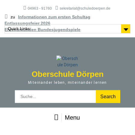
S
04963 - 91760
sekretariat@schuledoerpen.de
k
i
zu
Informationen zum ersten Schultag
p
Entlassungsfeier 2026
t
Quick Links
Ehrenurkunden Bundesjugendspiele
o
c
o
n
t
e
Oberschule Dörpen
n
t
Miteinander leben, miteinander lernen
S
e
a
r
Menu
c
h
f