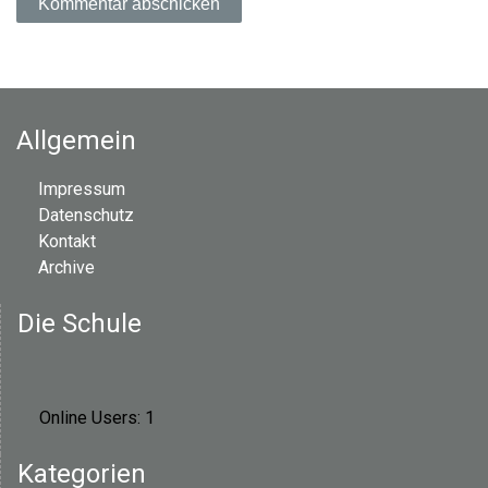
n
Allgemein
Impressum
Datenschutz
Kontakt
Archive
Die Schule
Online Users:
1
Kategorien