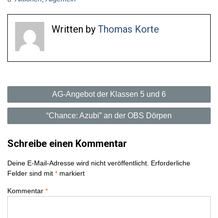
Written by
Thomas Korte
B
AG-Angebot der Klassen 5 und 6
e
“Chance: Azubi” an der OBS Dörpen
i
Schreibe einen Kommentar
t
Deine E-Mail-Adresse wird nicht veröffentlicht.
Erforderliche
r
Felder sind mit
*
markiert
a
Kommentar
*
g