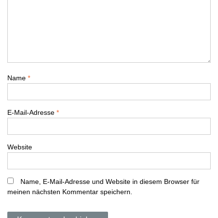
s
n
a
v
Name
*
i
E-Mail-Adresse
*
g
a
Website
t
i
Name, E-Mail-Adresse und Website in diesem Browser für
meinen nächsten Kommentar speichern.
o