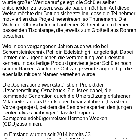
wurde großer Wert darauf gelegt, die Schüler selber
entscheiden zu lassen, was sie bauen möchten. Auf diese
Weise möchte der Betrieb sicherstellen, dass die Teilnehmer
motiviert an das Projekt herantreten, so Thünemann. Die
Wahl der Oberschüler fiel auf einen Schreibtisch mit einer
passenden Tischlampe, die jeweils zum Großteil aus Rohren
bestehen.
Wie in den vergangenen Jahren auch wurde bei
Schornsteintechnik Poll ein Edelstahlgrill angefertigt. Dabei
lernten die Jugendlichen die Verarbeitung von Edelstahl
kennen. In das fertige Produkt gravierte jeder Schüler noch
seinen Namen. Auch eine Grillzange wurde angefertigt, die
ebenfalls mit dem Namen versehen wurde.
Die „Generationenwerkstatt“ ist ein Projekt der
Ursachenstiftung Osnabrück. Ziel ist es dabei, die
kommende Generation durch die Unterstützung erfahrener
Mitarbeiter an das Berufsleben heranzuführen. „Es ist ein
Vorzeigeprojekt, bei dem die Seniorenexperten den jungen
Leuten etwas beibringen“, fasste Dörpens
Samtgemeindebürgermeister Hermann Wocken
(CDU)zusammen.
Im Emsland wurden seit 2014 bereits 33