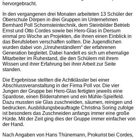
hervorgebracht.
In den vergangenen drei Monaten arbeiteten 13 Schüler der
Oberschule Dörpen in drei Gruppen im Unternehmen
Bernhard Poll Schornsteintechnik, dem Steinbilder Betrieb
Ernst und Otto Cordes sowie bei Hero-Glas in Dersum
einmal pro Woche an Projekten, die ihnen einen Einblick in
das Berufsleben verschaffen sollten. Die Jugendlichen
wurden dabei von „Unruheständlern“ der erfahrenen
Generation begleitet. Dabei handelt es sich um ehemalige
Mitarbeiter im Ruhestand, die den Schülern mit ihrem
Wissen und ihrer Erfahrung bei ihrer Arbeit zur Seite
standen.
Die Ergebnisse stellten die Achtklässler bei einer
Abschlussveranstaltung in der Firma Poll vor. Die vier
Jungen der Gruppe bei Hero-Glas fertigten jeweils eine
Spardose, einen Bilderrahmen und ein Mühle-Spielfeld.
Dazu mussten sie Glas zuschneiden, säumen, reinigen und
bedrucken. Ausbildungsbeauftragte Christina Soring zufolge
ist besonders das Zuschneiden anfangs immer eine große
Hürde. Mit der Zeit ging dies der Gruppe immer einfacher von
der Hand.
Nach Angaben von Hans Thünemann, Prokurist bei Cordes,