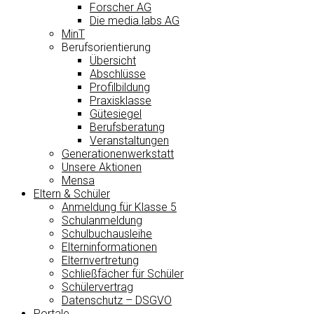
Forscher AG
Die media.labs AG
MinT
Berufsorientierung
Übersicht
Abschlüsse
Profilbildung
Praxisklasse
Gütesiegel
Berufsberatung
Veranstaltungen
Generationenwerkstatt
Unsere Aktionen
Mensa
Eltern & Schüler
Anmeldung für Klasse 5
Schulanmeldung
Schulbuchausleihe
Elterninformationen
Elternvertretung
Schließfächer für Schüler
Schülervertrag
Datenschutz – DSGVO
Portale