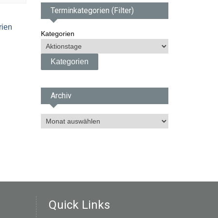
2026
Terminkategorien (Filter)
rien
Kategorien
Archiv
A
r
c
h
i
v
Quick Links