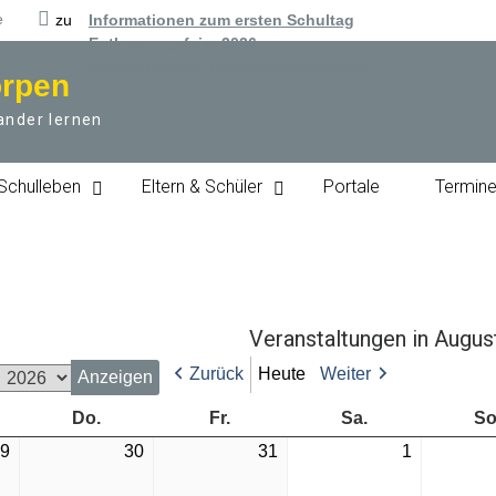
e
zu
Informationen zum ersten Schultag
Entlassungsfeier 2026
Ehrenurkunden Bundesjugendspiele
örpen
ander lernen
Schulleben
Eltern & Schüler
Portale
Termin
Veranstaltungen in Augus
Zurück
Heute
Weiter
woch
Donnerstag
Freitag
Samstag
Do.
Fr.
Sa.
So
Mi.,
Do.,
Fr.,
Sa.,
9
30
31
1
29.
30.
31.
1.