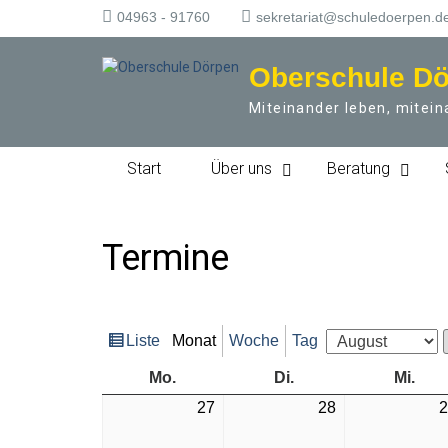
S
04963 - 91760
sekretariat@schuledoerpen.d
k
i
Oberschule D
p
t
Miteinander leben, mitein
o
c
o
Start
Über uns
Beratung
n
t
e
n
Termine
t
Liste
Monat
Woche
Tag
Ansicht
Monat
Jahr
als
Montag
Dienstag
Mitt
Mo.
Di.
Mi.
Mo.,
Di.,
27
28
2
27.
28.