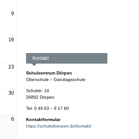
August
2026
So.,
9
9.
August
2026
So.,
16
16.
August
Kontakt
2026
So.,
23
Schulzentrum Dörpen
23.
Oberschule – Ganztagsschule
August
2026
Schulstr. 14
So.,
30
26892 Dörpen
30.
August
Tel: 0 49 63 – 9 17 60
2026
So.,
6
Kontaktformular
https://schuledoerpen.de/kontakt/
6.
r
September