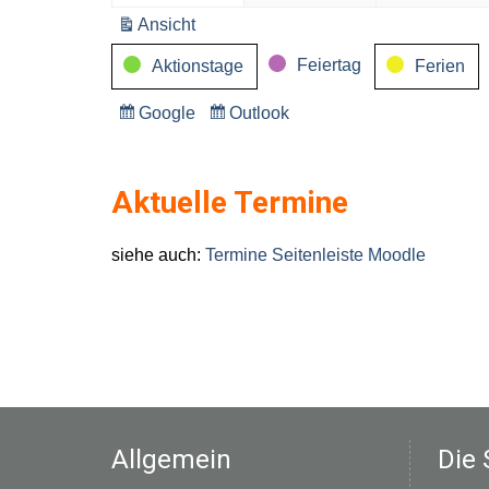
2026
2026
Ansicht
ausdrucken
Kategorien
Feiertag
Aktionstage
Ferien
Google
Outlook
Eintragen
Eintragen
in
in
Aktuelle Termine
siehe auch:
Termine Seitenleiste Moodle
Allgemein
Die 