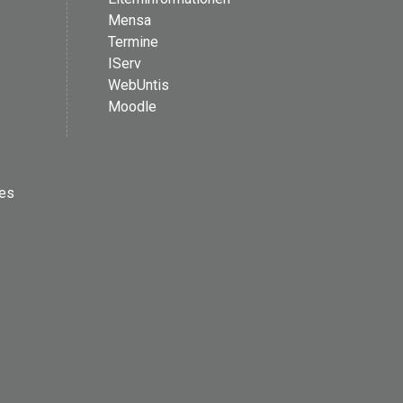
Mensa
Termine
IServ
WebUntis
Moodle
les