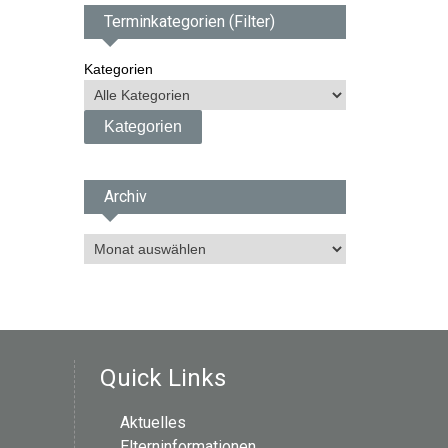
Terminkategorien (Filter)
Kategorien
Archiv
A
r
c
h
i
v
Quick Links
Aktuelles
Elterninformationen