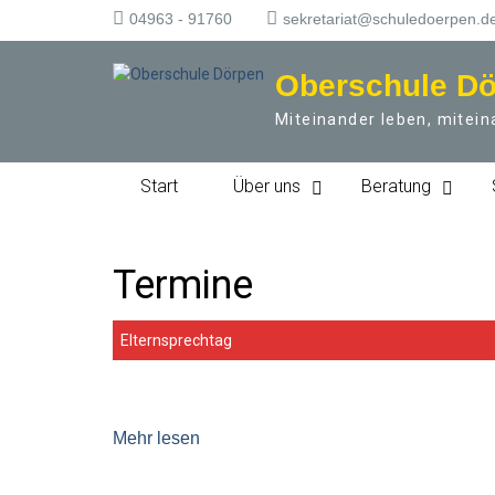
S
04963 - 91760
sekretariat@schuledoerpen.d
k
i
Oberschule D
p
t
Miteinander leben, mitein
o
c
o
Start
Über uns
Beratung
n
t
e
n
Termine
t
Elternsprechtag
Mehr lesen