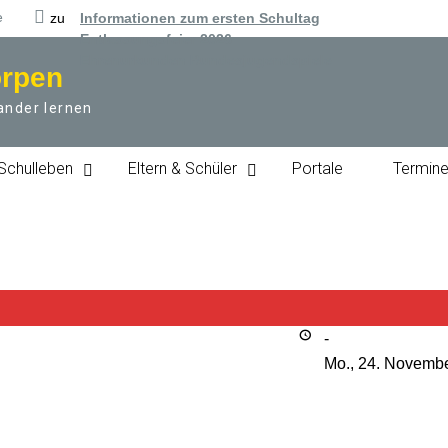
e
zu
Informationen zum ersten Schultag
Entlassungsfeier 2026
Ehrenurkunden Bundesjugendspiele
örpen
ander lernen
Schulleben
Eltern & Schüler
Portale
Termin
-
Mo., 24. Novemb