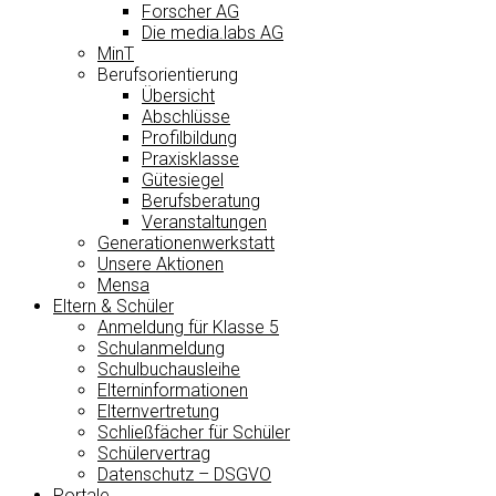
Forscher AG
Die media.labs AG
MinT
Berufsorientierung
Übersicht
Abschlüsse
Profilbildung
Praxisklasse
Gütesiegel
Berufsberatung
Veranstaltungen
Generationenwerkstatt
Unsere Aktionen
Mensa
Eltern & Schüler
Anmeldung für Klasse 5
Schulanmeldung
Schulbuchausleihe
Elterninformationen
Elternvertretung
Schließfächer für Schüler
Schülervertrag
Datenschutz – DSGVO
Portale