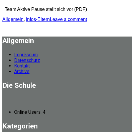
Team Aktive Pause stellt sich vor (PDF)
Allgemein
,
Infos-Eltern
Leave a comment
Allgemein
Impressum
Datenschutz
Kontakt
Archive
Die Schule
Online Users:
4
Kategorien