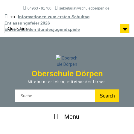
S
04963 - 91760
sekretariat@schuledoerpen.de
k
i
zu
Informationen zum ersten Schultag
p
Entlassungsfeier 2026
t
Quick Links
Ehrenurkunden Bundesjugendspiele
o
c
o
n
t
e
Oberschule Dörpen
n
t
Miteinander leben, miteinander lernen
S
e
a
r
Menu
c
h
f