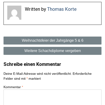
Written by
Thomas Korte
B
Weihnachtsfeier der Jahrgänge 5 & 6
e
Weitere Schachdiplome vergeben
i
Schreibe einen Kommentar
t
Deine E-Mail-Adresse wird nicht veröffentlicht.
Erforderliche
r
Felder sind mit
*
markiert
a
Kommentar
*
g