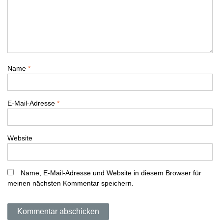
s
n
a
v
Name
*
i
E-Mail-Adresse
*
g
a
Website
t
i
Name, E-Mail-Adresse und Website in diesem Browser für
meinen nächsten Kommentar speichern.
o
n