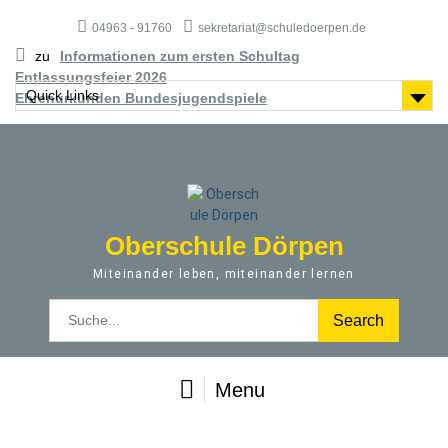
S
04963 - 91760
sekretariat@schuledoerpen.de
k
i
zu
Informationen zum ersten Schultag
p
Entlassungsfeier 2026
t
Quick Links
Ehrenurkunden Bundesjugendspiele
o
c
o
n
t
e
Oberschule Dörpen
n
t
Miteinander leben, miteinander lernen
S
e
a
r
Menu
c
h
f