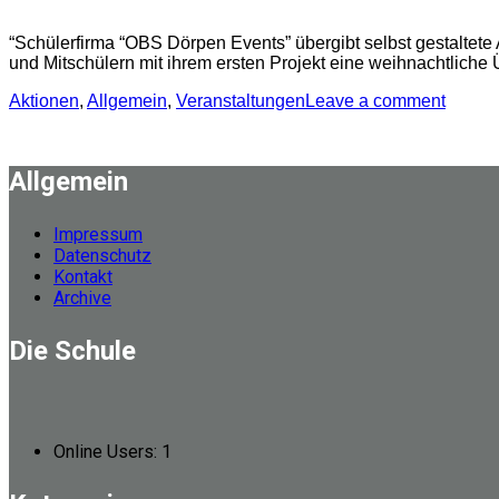
“Schülerfirma “OBS Dörpen Events” übergibt selbst gestalte
und Mitschülern mit ihrem ersten Projekt eine weihnachtliche
Aktionen
,
Allgemein
,
Veranstaltungen
Leave a comment
Allgemein
Impressum
Datenschutz
Kontakt
Archive
Die Schule
Online Users:
1