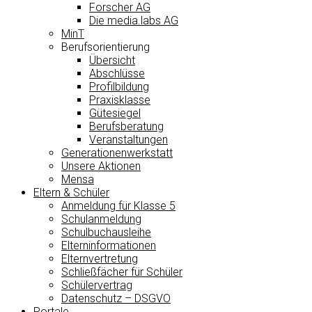
Forscher AG
Die media.labs AG
MinT
Berufsorientierung
Übersicht
Abschlüsse
Profilbildung
Praxisklasse
Gütesiegel
Berufsberatung
Veranstaltungen
Generationenwerkstatt
Unsere Aktionen
Mensa
Eltern & Schüler
Anmeldung für Klasse 5
Schulanmeldung
Schulbuchausleihe
Elterninformationen
Elternvertretung
Schließfächer für Schüler
Schülervertrag
Datenschutz – DSGVO
Portale