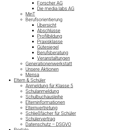
Forscher AG
Die media.labs AG
MinT
Berufsorientierung
Übersicht
Abschlüsse
Profilbildung
Praxisklasse
Gütesiegel
Berufsberatung
Veranstaltungen
Generationenwerkstatt
Unsere Aktionen
Mensa
Eltern & Schüler
Anmeldung für Klasse 5
Schulanmeldung
Schulbuchausleihe
Elterninformationen
Elternvertretung
Schließfächer für Schüler
Schülervertrag
Datenschutz – DSGVO
Portale