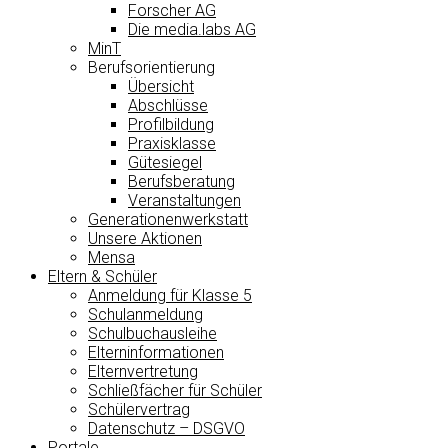
Forscher AG
Die media.labs AG
MinT
Berufsorientierung
Übersicht
Abschlüsse
Profilbildung
Praxisklasse
Gütesiegel
Berufsberatung
Veranstaltungen
Generationenwerkstatt
Unsere Aktionen
Mensa
Eltern & Schüler
Anmeldung für Klasse 5
Schulanmeldung
Schulbuchausleihe
Elterninformationen
Elternvertretung
Schließfächer für Schüler
Schülervertrag
Datenschutz – DSGVO
Portale