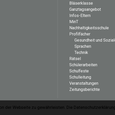
Bläserklasse
Ganztagsangebot
Infos-Eltern
MinT
Nachhaltigkeitsschule
Profilfächer
Gesundheit und Sozia
Sprachen
Technik
Rätsel
Schülerarbeiten
Schulfeste
Schulleitung
Veranstaltungen
Zeitungsberichte
on der Webseite zu gewährleisten. Die Datenschutzerklärung 
Copyright © 2026
Oberschule Dörpen
. All rights reserved.