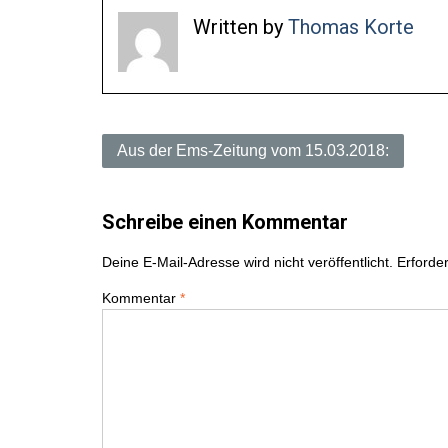
Written by
Thomas Korte
B
Aus der Ems-Zeitung vom 15.03.2018:
e
Schreibe einen Kommentar
i
Deine E-Mail-Adresse wird nicht veröffentlicht.
Erforder
t
Kommentar
*
r
a
g