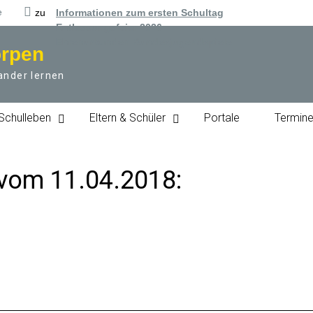
e
zu
Informationen zum ersten Schultag
Entlassungsfeier 2026
Ehrenurkunden Bundesjugendspiele
örpen
ander lernen
Schulleben
Eltern & Schüler
Portale
Termin
 vom 11.04.2018: