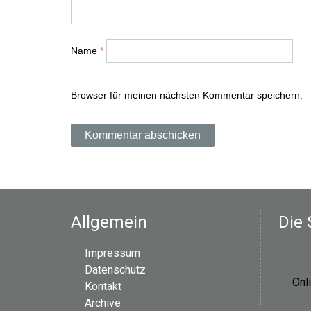
s
n
Name
*
a
v
Browser für meinen nächsten Kommentar speichern.
i
g
a
t
Allgemein
Die 
i
Impressum
o
Datenschutz
Onl
Kontakt
n
Archive