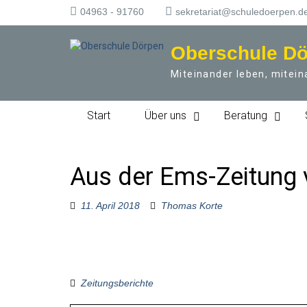
S
04963 - 91760
sekretariat@schuledoerpen.d
k
i
Oberschule D
p
t
Miteinander leben, mitein
o
c
o
Start
Über uns
Beratung
n
t
e
n
Aus der Ems-Zeitung
t
11. April 2018
Thomas Korte
Zeitungsberichte