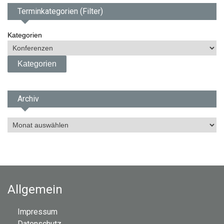
Terminkategorien (Filter)
Kategorien
Archiv
A
r
c
h
i
v
Allgemein
Impressum
Datenschutz