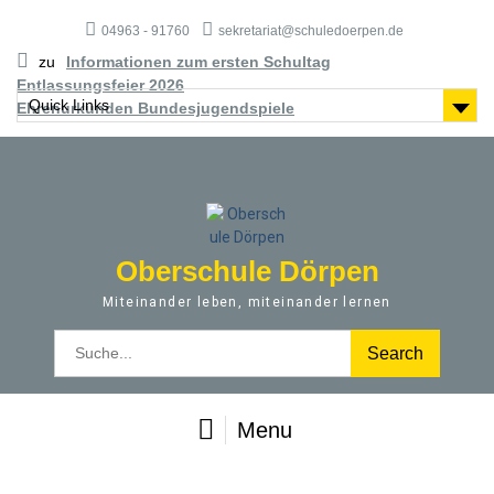
S
04963 - 91760
sekretariat@schuledoerpen.de
k
i
zu
Informationen zum ersten Schultag
p
Entlassungsfeier 2026
t
Quick Links
Ehrenurkunden Bundesjugendspiele
o
c
o
n
t
e
Oberschule Dörpen
n
t
Miteinander leben, miteinander lernen
S
e
a
r
Menu
c
h
f