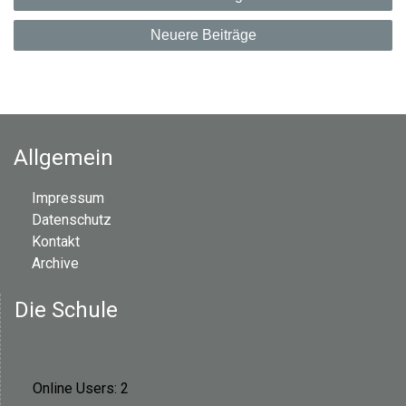
e
Neuere Beiträge
i
t
r
Allgemein
a
Impressum
g
Datenschutz
Kontakt
s
Archive
n
Die Schule
a
v
Online Users:
2