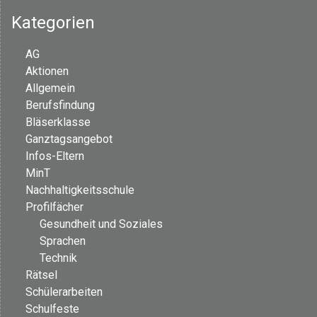
i
Kategorien
g
AG
a
Aktionen
t
Allgemein
Berufsfindung
i
Bläserklasse
Ganztagsangebot
o
Infos-Eltern
MinT
n
Nachhaltigkeitsschule
Profilfächer
Gesundheit und Soziales
Sprachen
Technik
Rätsel
Schülerarbeiten
Schulfeste