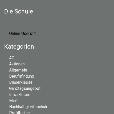
n
Die Schule
a
v
Online Users:
1
i
Kategorien
g
AG
a
Aktionen
t
Allgemein
Berufsfindung
i
Bläserklasse
Ganztagsangebot
o
Infos-Eltern
MinT
n
Nachhaltigkeitsschule
Profilfächer