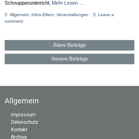
Schnupperunterricht.
Mehr Lesen …
Allgemein
,
Infos-Eltern
,
Veranstaltungen
Leave a
comment
B
Ältere Beiträge
e
Neuere Beiträge
i
t
r
Allgemein
a
Impressum
g
Datenschutz
Kontakt
s
Archive