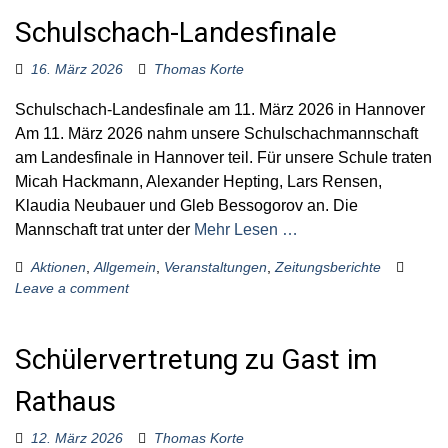
o
Schulschach-Landesfinale
A
r
:
16. März 2026
Thomas Korte
k
Schulschach-Landesfinale am 11. März 2026 in Hannover
Am 11. März 2026 nahm unsere Schulschachmannschaft
t
am Landesfinale in Hannover teil. Für unsere Schule traten
Micah Hackmann, Alexander Hepting, Lars Rensen,
u
Klaudia Neubauer und Gleb Bessogorov an. Die
Mannschaft trat unter der
Mehr Lesen …
e
Aktionen
,
Allgemein
,
Veranstaltungen
,
Zeitungsberichte
Leave a comment
l
l
Schülervertretung zu Gast im
Rathaus
e
12. März 2026
Thomas Korte