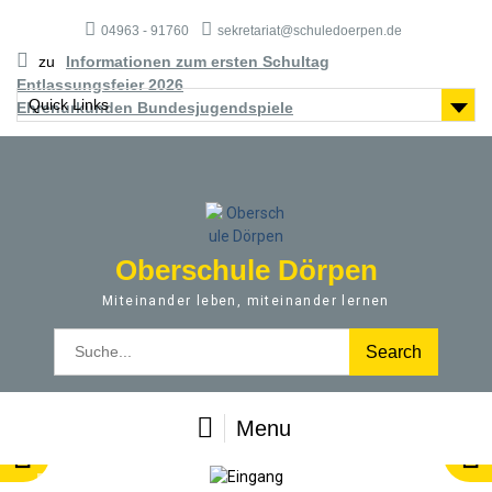
S
04963 - 91760
sekretariat@schuledoerpen.de
k
i
zu
Informationen zum ersten Schultag
p
Entlassungsfeier 2026
t
Quick Links
Ehrenurkunden Bundesjugendspiele
o
c
o
n
t
e
Oberschule Dörpen
n
t
Miteinander leben, miteinander lernen
S
e
a
r
Menu
c
h
f