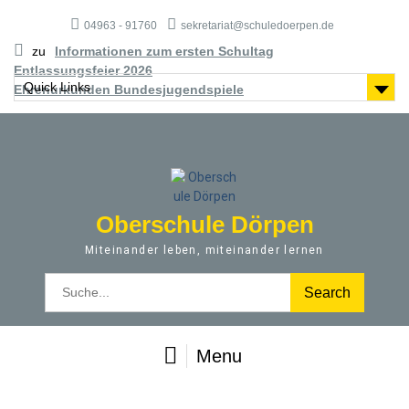
S
04963 - 91760
sekretariat@schuledoerpen.de
k
i
zu
Informationen zum ersten Schultag
p
Entlassungsfeier 2026
t
Quick Links
Ehrenurkunden Bundesjugendspiele
o
c
o
n
t
e
Oberschule Dörpen
n
t
Miteinander leben, miteinander lernen
S
e
a
r
Menu
c
h
f