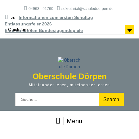
S
04963 - 91760
sekretariat@schuledoerpen.de
k
i
zu
Informationen zum ersten Schultag
p
Entlassungsfeier 2026
t
Quick Links
Ehrenurkunden Bundesjugendspiele
o
c
o
n
t
e
Oberschule Dörpen
n
t
Miteinander leben, miteinander lernen
S
e
a
r
Menu
c
h
f