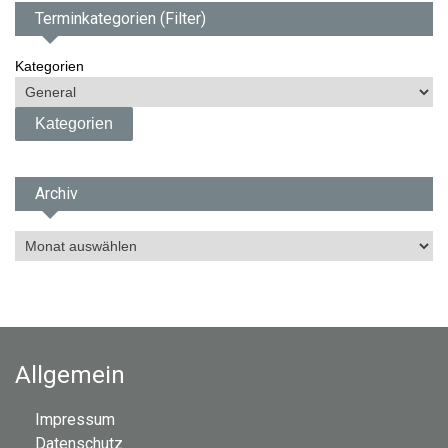
Terminkategorien (Filter)
Kategorien
Archiv
A
r
c
h
i
v
Allgemein
Impressum
Datenschutz