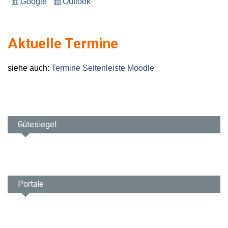
Google
Outlook
Eintragen
Eintragen
in
in
Aktuelle Termine
siehe auch:
Termine Seitenleiste Moodle
Gütesiegel
Portale