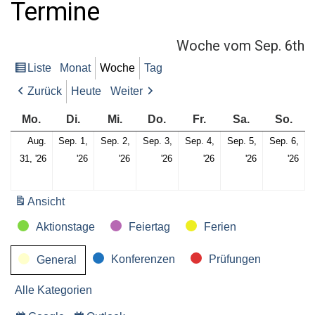
Termine
o
r
:
Woche vom Sep. 6th
Liste
Monat
Woche
Tag
Ansicht
als
Zurück
Heute
Weiter
Montag
Dienstag
Mittwoch
Donnerstag
Freitag
Samstag
Son
Mo.
Di.
Mi.
Do.
Fr.
Sa.
So.
Aug.
Sep. 1,
Sep. 2,
Sep. 3,
Sep. 4,
Sep. 5,
Sep. 6,
Mo.,
Di.,
Mi.,
Do.,
Fr.,
Sa.,
So.
31, '26
'26
'26
'26
'26
'26
'26
31.
1.
2.
3.
4.
5.
6.
August
September
September
September
September
September
Se
Ansicht
ausdrucken
2026
2026
2026
2026
2026
2026
20
Kategorien
Aktionstage
Feiertag
Ferien
Konferenzen
Prüfungen
General
Alle Kategorien