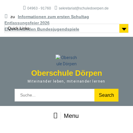
S
04963 - 91760
sekretariat@schuledoerpen.de
k
i
zu
Informationen zum ersten Schultag
p
Entlassungsfeier 2026
t
Quick Links
Ehrenurkunden Bundesjugendspiele
o
c
o
n
t
e
Oberschule Dörpen
n
t
Miteinander leben, miteinander lernen
S
e
a
r
Menu
c
h
f