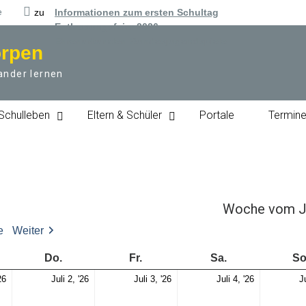
e
zu
Informationen zum ersten Schultag
Entlassungsfeier 2026
Ehrenurkunden Bundesjugendspiele
örpen
ander lernen
Schulleben
Eltern & Schüler
Portale
Termin
Woche vom Ju
e
Weiter
woch
Donnerstag
Freitag
Samstag
Do.
Fr.
Sa.
So
Mi.,
Do.,
Fr.,
Sa.,
26
Juli 2, '26
Juli 3, '26
Juli 4, '26
Ju
1.
2.
3.
4.