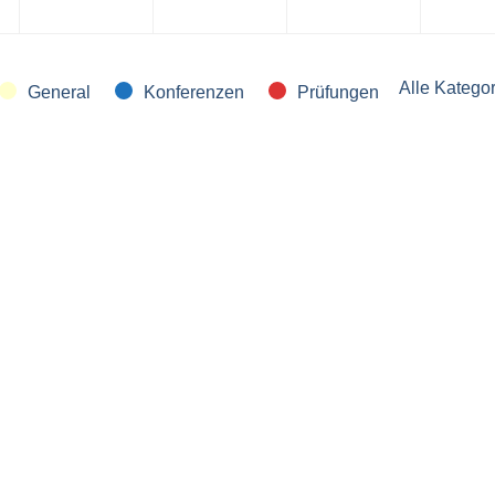
Juli
Juli
Juli
Juli
2026
2026
2026
2026
Alle Katego
General
Konferenzen
Prüfungen