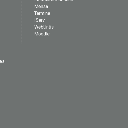
Mensa
Termine
IServ
WebUntis
Moodle
les