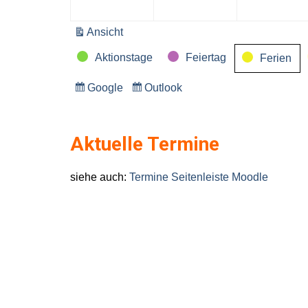
Juni
Juni
2026
2026
Ansicht
ausdrucken
Kategorien
Aktionstage
Feiertag
Ferien
Google
Outlook
Eintragen
Eintragen
in
in
Aktuelle Termine
siehe auch:
Termine Seitenleiste Moodle