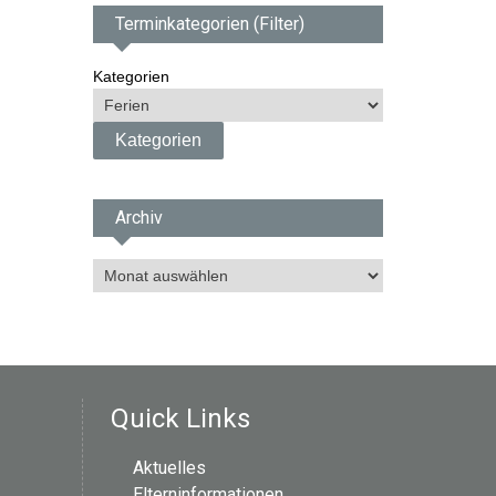
Terminkategorien (Filter)
Kategorien
Archiv
A
r
c
h
i
v
Quick Links
Aktuelles
Elterninformationen