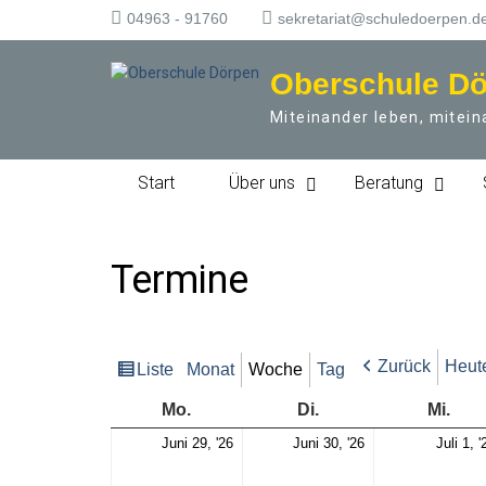
S
04963 - 91760
sekretariat@schuledoerpen.d
k
i
Oberschule D
p
t
Miteinander leben, mitein
o
c
o
Start
Über uns
Beratung
n
t
e
n
Termine
t
Zurück
Heut
Liste
Monat
Woche
Tag
Ansicht
als
Montag
Dienstag
Mitt
Mo.
Di.
Mi.
Mo.,
Di.,
Juni 29, '26
Juni 30, '26
Juli 1, '
29.
30.