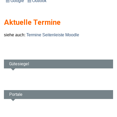
Google
Outlook
Eintragen
Eintragen
in
in
Aktuelle Termine
siehe auch:
Termine Seitenleiste Moodle
Gütesiegel
Portale