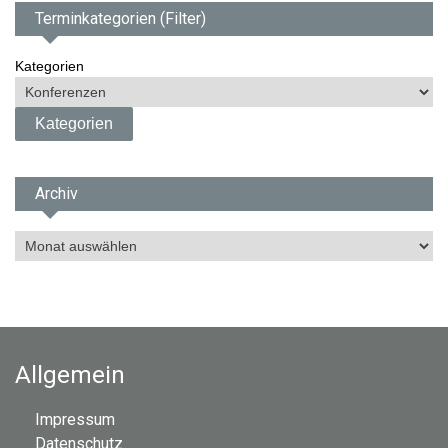
Terminkategorien (Filter)
Kategorien
Archiv
A
r
c
h
i
v
Allgemein
Impressum
Datenschutz