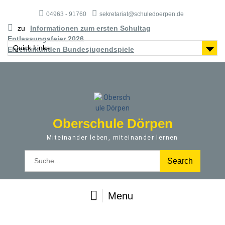
S
04963 - 91760
sekretariat@schuledoerpen.de
k
i
zu
Informationen zum ersten Schultag
p
Entlassungsfeier 2026
t
Quick Links
Ehrenurkunden Bundesjugendspiele
o
c
o
n
t
e
Oberschule Dörpen
n
t
Miteinander leben, miteinander lernen
S
e
a
r
Menu
c
h
f