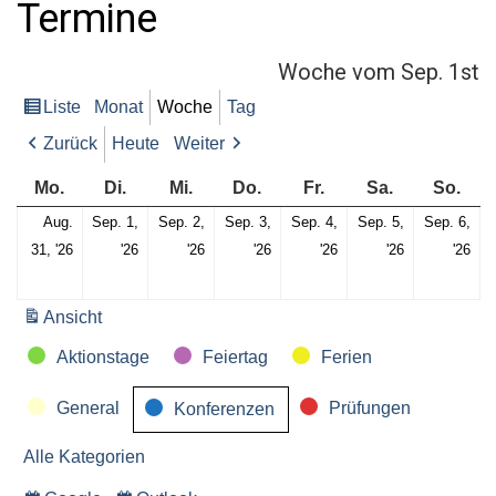
Termine
o
r
:
Woche vom Sep. 1st
Liste
Monat
Woche
Tag
Ansicht
als
Zurück
Heute
Weiter
Montag
Dienstag
Mittwoch
Donnerstag
Freitag
Samstag
Son
Mo.
Di.
Mi.
Do.
Fr.
Sa.
So.
Aug.
Sep. 1,
Sep. 2,
Sep. 3,
Sep. 4,
Sep. 5,
Sep. 6,
Mo.,
Di.,
Mi.,
Do.,
Fr.,
Sa.,
So.
31, '26
'26
'26
'26
'26
'26
'26
31.
1.
2.
3.
4.
5.
6.
August
September
September
September
September
September
Se
Ansicht
ausdrucken
2026
2026
2026
2026
2026
2026
20
Kategorien
Aktionstage
Feiertag
Ferien
General
Prüfungen
Konferenzen
Alle Kategorien