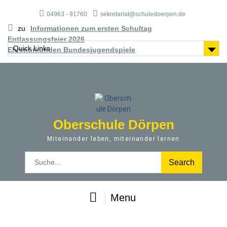
S
04963 - 91760
sekretariat@schuledoerpen.de
k
i
zu
Informationen zum ersten Schultag
p
Entlassungsfeier 2026
t
Quick Links
Ehrenurkunden Bundesjugendspiele
o
c
o
n
t
e
Oberschule Dörpen
n
t
Miteinander leben, miteinander lernen
S
e
a
r
Menu
c
h
f