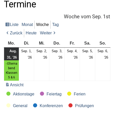
Termine
o
r
:
Woche vom Sep. 1st
Liste
Monat
Woche
Tag
Ansicht
als
Zurück
Heute
Weiter
Montag
Dienstag
Mittwoch
Donnerstag
Freitag
Samstag
Son
Mo.
Di.
Mi.
Do.
Fr.
Sa.
So.
Aug.
Sep. 1,
Sep. 2,
Sep. 3,
Sep. 4,
Sep. 5,
Sep. 6,
Mo.,
(1
Di.,
Mi.,
Do.,
Fr.,
Sa.,
So.
31, '26
'26
'26
'26
'26
'26
'26
31.
Veranstaltung)
1.
2.
3.
4.
5.
6.
-:Elterna
bend
August
September
September
September
September
September
Se
Klassen
2026
2026
2026
2026
2026
2026
20
5 & 6
Ansicht
ausdrucken
Kategorien
Aktionstage
Feiertag
Ferien
General
Konferenzen
Prüfungen