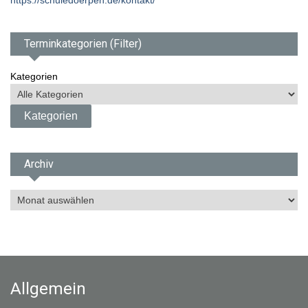
https://schuledoerpen.de/kontakt/
Terminkategorien (Filter)
Kategorien
Archiv
A
r
c
h
i
v
Allgemein