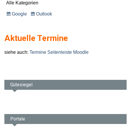
Alle Kategorien
Google
Outlook
Eintragen
Eintragen
in
in
Aktuelle Termine
siehe auch:
Termine Seitenleiste Moodle
Gütesiegel
Portale