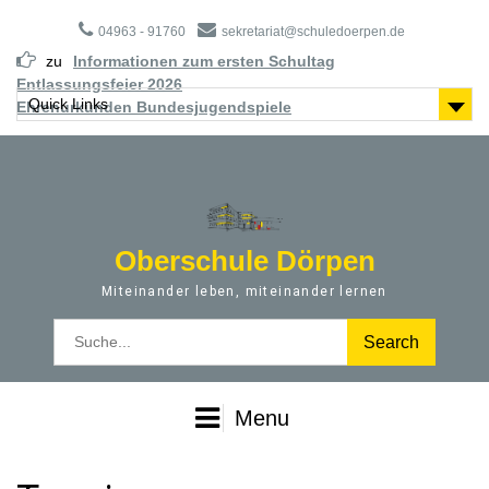
S
04963 - 91760
sekretariat@schuledoerpen.de
k
i
zu
Informationen zum ersten Schultag
p
Entlassungsfeier 2026
t
Quick Links
Ehrenurkunden Bundesjugendspiele
o
c
o
n
t
e
Oberschule Dörpen
n
t
Miteinander leben, miteinander lernen
S
e
a
r
Menu
c
h
f