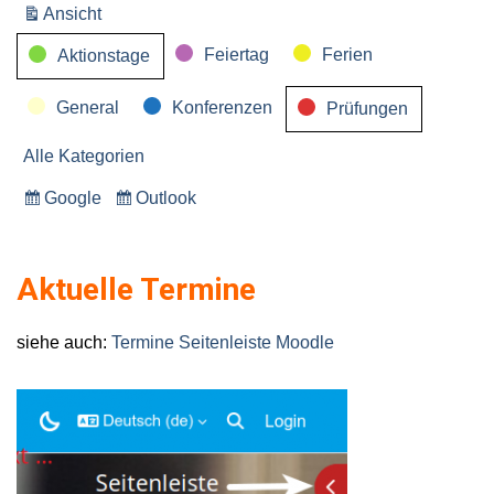
Ansicht
ausdrucken
Kategorien
Feiertag
Ferien
Aktionstage
General
Konferenzen
Prüfungen
Alle Kategorien
Google
Outlook
Eintragen
Eintragen
in
in
Aktuelle Termine
siehe auch:
Termine Seitenleiste Moodle