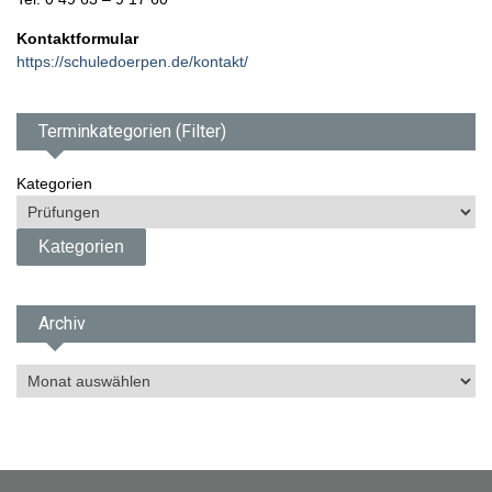
Kontaktformular
https://schuledoerpen.de/kontakt/
Terminkategorien (Filter)
Kategorien
Archiv
A
r
c
h
i
v