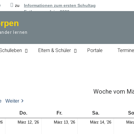
e
zu
Informationen zum ersten Schultag
Entlassungsfeier 2026
Ehrenurkunden Bundesjugendspiele
örpen
ander lernen
Schulleben
Eltern & Schüler
Portale
Termin
Woche vom Mä
e
Weiter
woch
Donnerstag
Freitag
Samstag
Do.
Fr.
Sa.
So
Mi.,
Do.,
Fr.,
Sa.,
26
März 12, '26
März 13, '26
März 14, '26
März
11.
12.
13.
14.