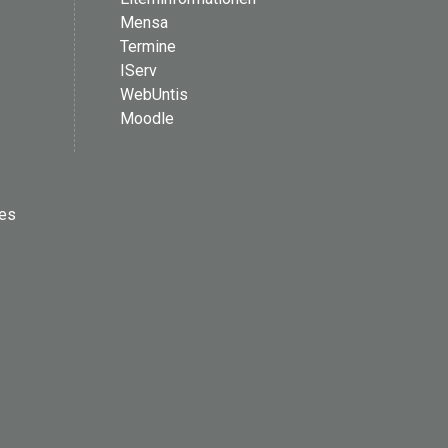
Mensa
Termine
IServ
WebUntis
Moodle
les