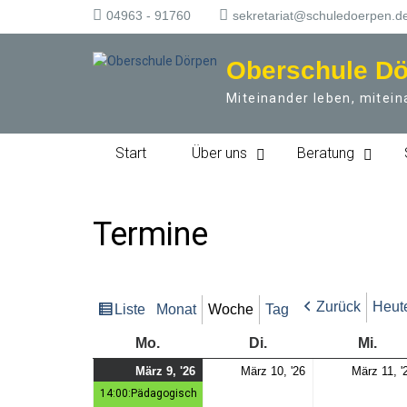
S
04963 - 91760
sekretariat@schuledoerpen.d
k
i
Oberschule D
p
t
Miteinander leben, mitein
o
c
o
Start
Über uns
Beratung
n
t
e
n
Termine
t
Zurück
Heut
Liste
Monat
Woche
Tag
Ansicht
als
Montag
Dienstag
Mitt
Mo.
Di.
Mi.
Mo.,
(1
Di.,
März 9, '26
März 10, '26
März 11, '
9.
Veranstaltung)
10.
14:00:Pädagogisch