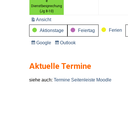
e
März
März
Dienstbesprechung
2026
2026
(Jg 8-10)
Ansicht
ausdrucken
Kategorien
Ferien
Aktionstage
Feiertag
Google
Outlook
Eintragen
Eintragen
in
in
Aktuelle Termine
siehe auch:
Termine Seitenleiste Moodle