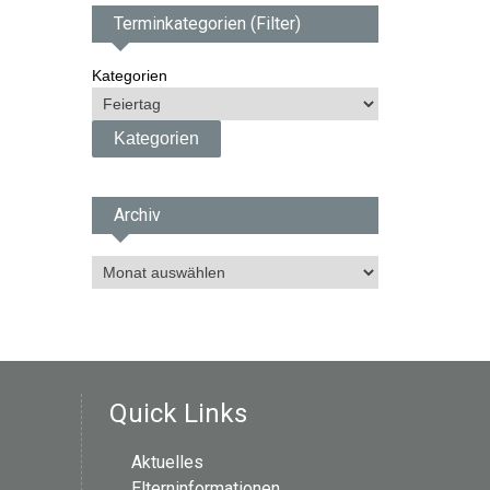
Terminkategorien (Filter)
Kategorien
Archiv
A
r
c
h
i
v
Quick Links
Aktuelles
Elterninformationen