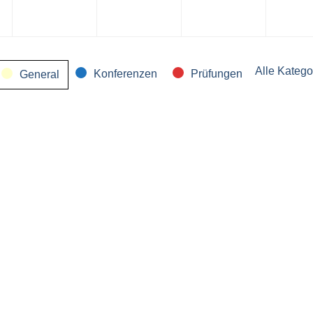
März
März
März
März
2026
2026
2026
2026
Alle Katego
Konferenzen
Prüfungen
General