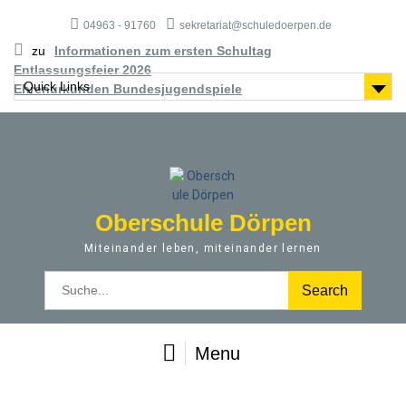
S
04963 - 91760
sekretariat@schuledoerpen.de
k
i
zu
Informationen zum ersten Schultag
p
Entlassungsfeier 2026
t
Quick Links
Ehrenurkunden Bundesjugendspiele
o
c
o
n
t
e
Oberschule Dörpen
n
t
Miteinander leben, miteinander lernen
S
e
a
r
Menu
c
h
f