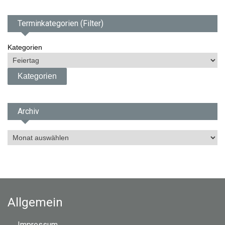
Terminkategorien (Filter)
Kategorien
Archiv
A
r
c
h
i
v
Allgemein
Impressum