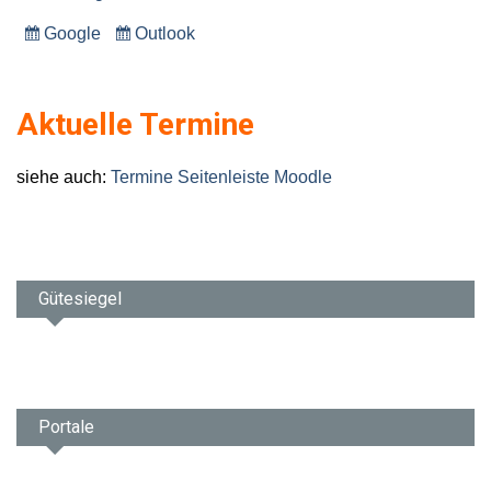
Google
Outlook
Eintragen
Eintragen
in
in
Aktuelle Termine
siehe auch:
Termine Seitenleiste Moodle
Gütesiegel
Portale