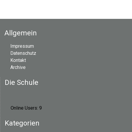
c
h
i
v
Allgemein
Impressum
Datenschutz
Kontakt
Archive
Die Schule
Online Users:
9
Kategorien