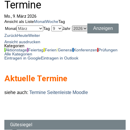
Termine
o
r
:
Mo., 9. März 2026
Ansicht als
Liste
Monat
Woche
Tag
Monat
Tag
Jahr
Zurück
Heute
Weiter
Ansicht
ausdrucken
Kategorien
Aktionstage
Feiertag
Ferien
General
Konferenzen
Prüfungen
Alle Kategorien
Eintragen in
Google
Eintragen in
Outlook
Aktuelle Termine
siehe auch:
Termine Seitenleiste Moodle
Gütesiegel