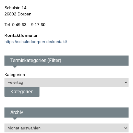
Schulstr. 14
26892 Dörpen
Tel: 0 49 63 – 9 17 60
Kontaktformular
https://schuledoerpen.de/kontakt/
Terminkategorien (Filter)
Kategorien
Archiv
A
r