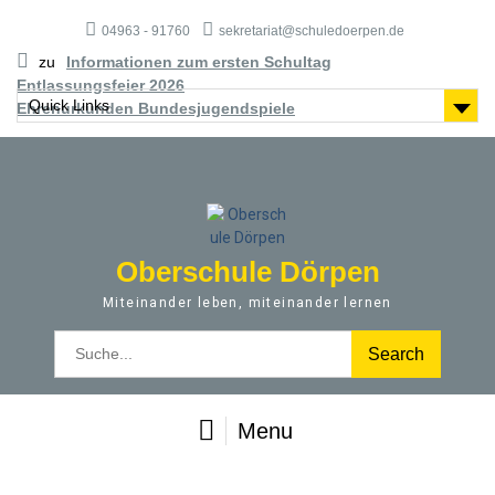
S
04963 - 91760
sekretariat@schuledoerpen.de
k
i
zu
Informationen zum ersten Schultag
p
Entlassungsfeier 2026
t
Quick Links
Ehrenurkunden Bundesjugendspiele
o
c
o
n
t
e
Oberschule Dörpen
n
t
Miteinander leben, miteinander lernen
S
e
a
r
Menu
c
h
f