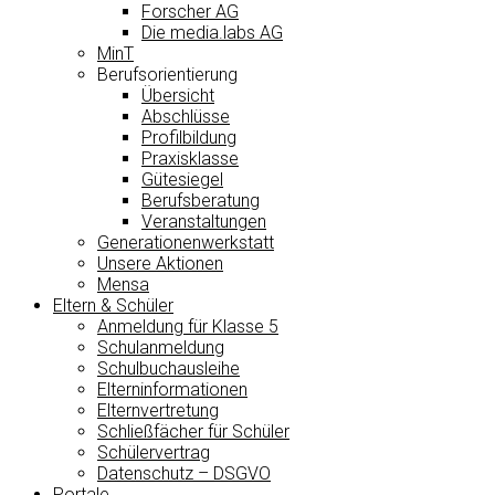
Forscher AG
Die media.labs AG
MinT
Berufsorientierung
Übersicht
Abschlüsse
Profilbildung
Praxisklasse
Gütesiegel
Berufsberatung
Veranstaltungen
Generationenwerkstatt
Unsere Aktionen
Mensa
Eltern & Schüler
Anmeldung für Klasse 5
Schulanmeldung
Schulbuchausleihe
Elterninformationen
Elternvertretung
Schließfächer für Schüler
Schülervertrag
Datenschutz – DSGVO
Portale